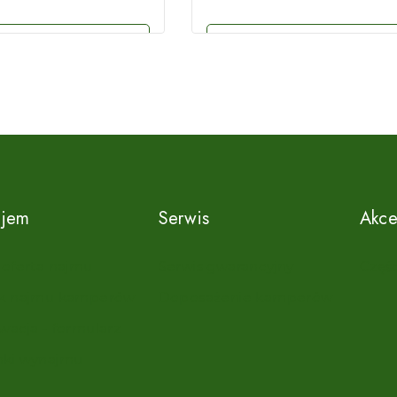
cz szczegóły
Zobacz szczegóły
jem
Serwis
Akce
 oferta najmu
Serwis gwarancyjny
Częśc
k najmu kamperów
Doposażenie kamperów
wacja - formularz
ki wynajmu