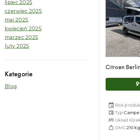
lipiec 2025
czerwiec 2025
maj 2025
kwiecień 2025
marzec 2025
luty 2025
Citroen Berl
Kategorie
9
Blog
Rok produkc
Typ:
Campe
Układ łóżek
DMC:
210 k