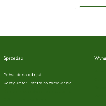
Zoba
Sprzedaż
Wyna
Pełna
Pełna oferta od ręki
Cenni
Konfigurator - oferta na zamówienie
Rezer
Kamper - poszukiwania na życzenie
Warun
Odkup, zamiana, komis