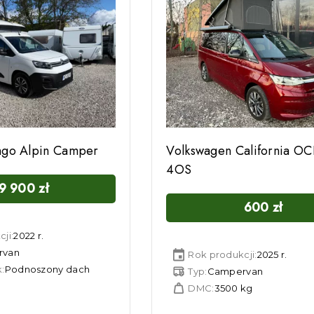
ingo Alpin Camper
Volkswagen California O
4OS
9 900
zł
600
zł
ji:
2022 r.
rvan
Rok produkcji:
2025 r.
:
Podnoszony dach
Typ:
Campervan
g
DMC:
3500 kg