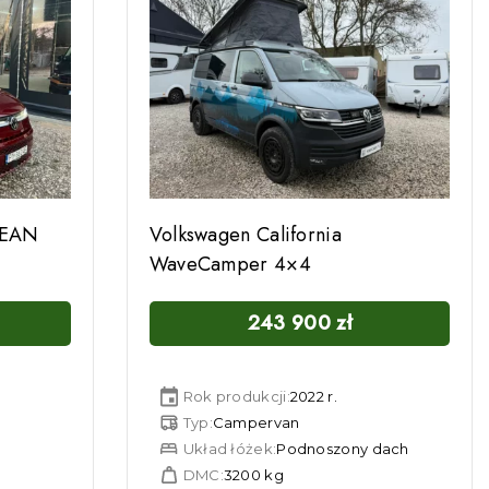
CEAN
Volkswagen California
WaveCamper 4×4
243 900
zł
Rok produkcji:
2022 r.
Typ:
Campervan
Układ łóżek:
Podnoszony dach
DMC:
3200 kg