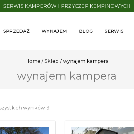
SERWIS KAMPERÓW I PRZYCZEP KEMPINOWYCH
SPRZEDAŻ
WYNAJEM
BLOG
SERWIS
Home
/
Sklep
/
wynajem kampera
wynajem kampera
szystkich wyników
3