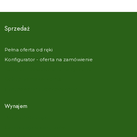
Sprzedaż
Pełna oferta od ręki
Konfigurator - oferta na zamówienie
Kamper - poszukiwania na życzenie
Odkup, zamiana, komis
Finansowanie i ubezpieczenie
Wynajem
Pełna oferta najmu
Cennik najmu kamperów