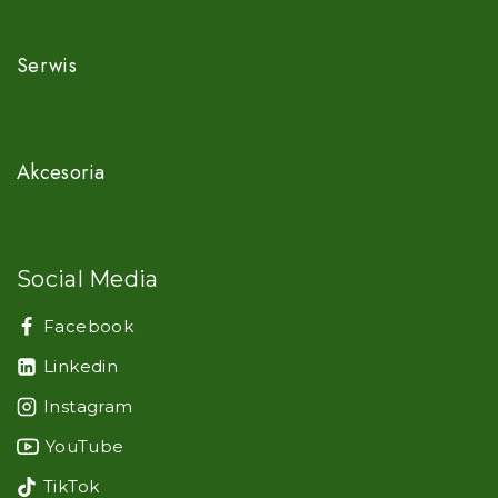
Rezerwacja - formularz
Warunki wynajmu
Serwis
Serwis gwarancyjny
Doposażenie kamperów
Akcesoria
Części i akcesoria
Social Media
Facebook
Linkedin
Instagram
YouTube
TikTok