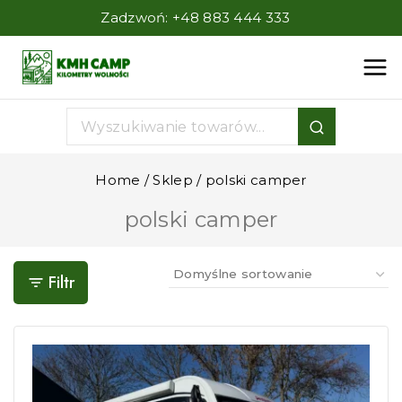
Zadzwoń:
+48 883 444 333
Home
/
Sklep
/
polski camper
polski camper
Filtr