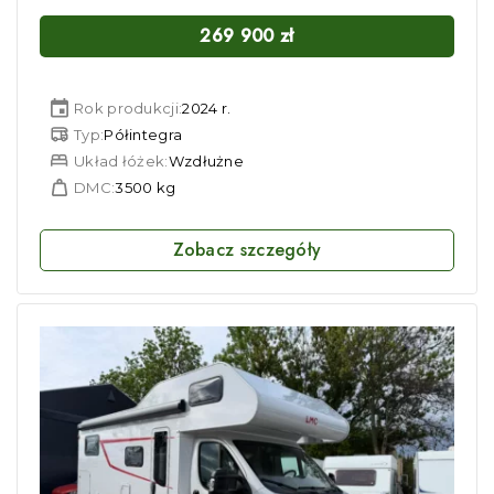
269 900
zł
Rok produkcji:
2024 r.
Typ:
Półintegra
Układ łóżek:
Wzdłużne
DMC:
3500 kg
Zobacz szczegóły