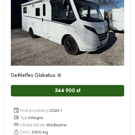
Dethleffes Globebus I6
344 900
zł
Rok produkcji:
2024 r.
Typ:
Integra
Układ łóżek:
Wzdłużne
DMC:
3500 kg