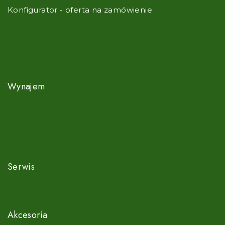
Konfigurator - oferta na zamówienie
Kamper - poszukiwania na życzenie
Odkup, zamiana, komis
Finansowanie i ubezpieczenie
Wynajem
Pełna oferta najmu
Cennik najmu kamperów
Rezerwacja - formularz
Warunki wynajmu
Serwis
Serwis gwarancyjny
Doposażenie kamperów
Akcesoria