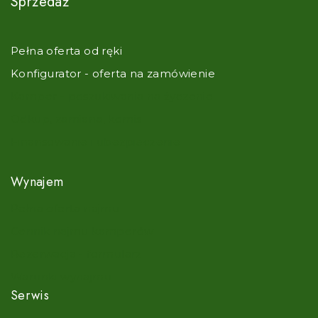
Sprzedaż
Pełna oferta od ręki
Konfigurator - oferta na zamówienie
Kamper - poszukiwania na życzenie
Odkup, zamiana, komis
Finansowanie i ubezpieczenie
Wynajem
Pełna oferta najmu
Cennik najmu kamperów
Rezerwacja - formularz
Warunki wynajmu
Serwis