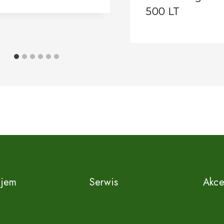
500 LT
jem
Serwis
Akce
 oferta najmu
Serwis gwarancyjny
Częśc