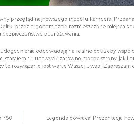
ywny przegląd najnowszego modelu kampera. Przean
kpitu, przez ergonomicznie rozmieszczone miejsca sie
i bezpieczeństwo podróżowania.
 udogodnienia odpowiadają na realne potrzeby współ
i starałem się uchwycić zarówno mocne strony, jak i 
zy to rozwiązanie jest warte Waszej uwagi. Zapraszam 
a 780
Legenda powraca! Prezentacja now