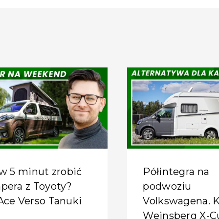
w 5 minut zrobić
Półintegra na
pera z Toyoty?
podwoziu
Ace Verso Tanuki
Volkswagena. 
Weinsberg X-C