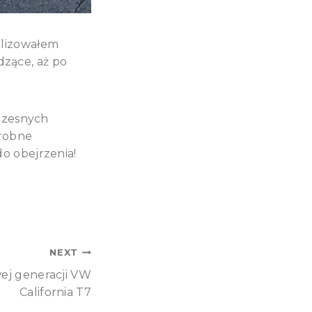
alizowałem
dzące, aż po
czesnych
drobne
do obejrzenia!
NEXT
ej generacji VW
California T7