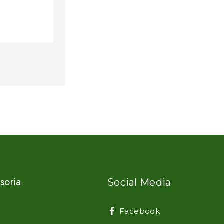
soria
Social Media
i i akcesoria
Facebook