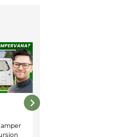
Czy to najlepszy polski
kamper? Prezentacja
Kamper
Masuria 780 TL
ursion