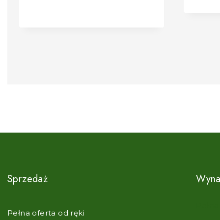
Sprzedaż
Wyna
Pełna
Pełna oferta od ręki