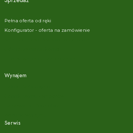
Sprzedaż
Pełna oferta od ręki
Konfigurator - oferta na zamówienie
Kamper - poszukiwania na życzenie
Odkup, zamiana, komis
Finansowanie i ubezpieczenie
Wynajem
Pełna oferta najmu
Cennik najmu kamperów
Rezerwacja - formularz
Warunki wynajmu
Serwis