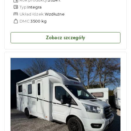
Rok produkcji:
2024 r.
Typ:
Integra
Układ łóżek:
Wzdłużne
DMC:
3500 kg
Zobacz szczegóły