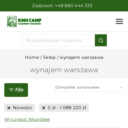
Zadzwoń:
+48 883 444 333
Home
/
Sklep
/
wynajem warszawa
wynajem warszawa
Filtr
Nowości
0
zł
-
1 088 220
zł
Wyczyścić Wszystkie