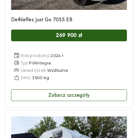
Dethleffes Just Go 7055 EB
269 900
zł
Rok produkcji:
2024 r.
Typ:
Półintegra
Układ łóżek:
Wzdłużne
DMC:
3500 kg
Zobacz szczegóły