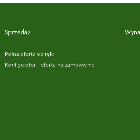
Sprzedaż
Wyna
Pełna
Pełna oferta od ręki
Cenni
Konfigurator - oferta na zamówienie
Rezer
Kamper - poszukiwania na życzenie
Warun
Odkup, zamiana, komis
Finansowanie i ubezpieczenie