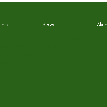
jem
Serwis
Akce
 oferta najmu
Serwis gwarancyjny
Częśc
k najmu kamperów
Doposażenie kamperów
wacja - formularz
ki wynajmu